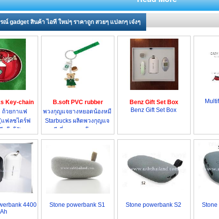
รณ์ gadget สินค้า ไอที ใหม่ๆ ราคาถูก สวยๆ แปลกๆ เจ๋งๆ
Multi
s Key-chain
B.soft PVC rubber
Benz Gift Set Box
Benz Gift Set Box
keychain
 ถ้วยกาแฟ
พวงกุญแจยางหยอดน้องหมี
 (แฟลชไดร์ฟ
Starbucks ผลิตพวงกุญแจ
รีนโลโก้) ราคา
พรีเมี่ยม ราคาโรงงาน
่ง
werbank 4400
Stone powerbank S1
Stone powerbank S2
Stone
Ah