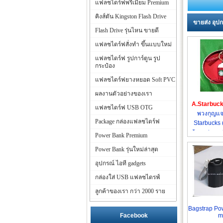
แฟลชไดร์ฟพรีเมี่ยม Premium
คิงส์ตัน Kingston Flash Drive
ขายส่ง อุปก
Flash Drive รุ่นไหน ขายดี
แฟลชไดร์ฟสั่งทำ ขึ้นแบบใหม่
แฟลชไดร์ฟ รูปการ์ตูน รูป
กระป๋อง
แฟลชไดร์ฟยางหยอด Soft PVC
ผลงานตัวอย่างของเรา
A.Starbuck
แฟลชไดร์ฟ USB OTG
พวงกุญแจ
Package กล่องแฟลชไดร์ฟ
Starbucks
พร้อมกล่องสก
Power Bank Premium
ส
Power Bank รุ่นใหม่ล่าสุด
อุปกรณ์ ไอที gadgets
กล่องใส่ USB แฟลชไดรฟ์
ลูกค้าของเรา กว่า 2000 ราย
Bagstrap Po
Facebook
m