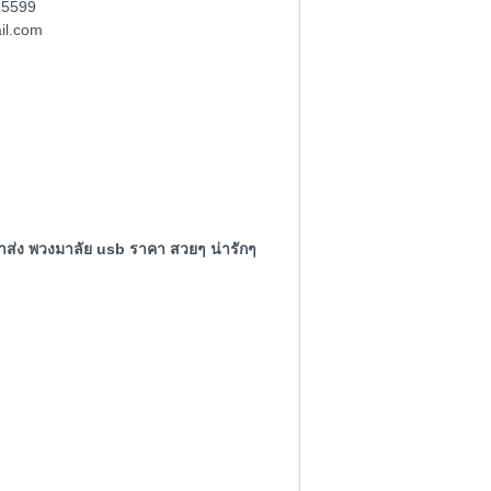
-5599
il.com
คาส่ง พวงมาลัย usb ราคา สวยๆ น่ารักๆ