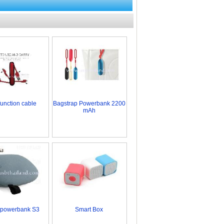
function cable
Bagstrap Powerbank 2200
mAh
 powerbank S3
Smart Box