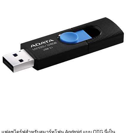
แฟลชไดร์ฟสำหรับสมาร์ทโฟน Android แบบ OTG นี่เป็น