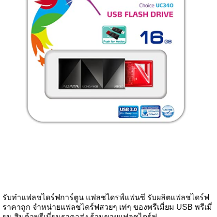
รับทำแฟลชไดร์ฟการ์ตูน แฟลชไดรฟ์แฟนซี รับผลิตแฟลชไดร์ฟ
ราคาถูก จำหน่ายแฟลชไดร์ฟสวยๆ เท่ๆ ของพรีเมี่ยม USB พรีเมี่
ยม สินค้าพรีเมี่ยมราคาส่ง ร้านขายแฟลชไดร์ฟ