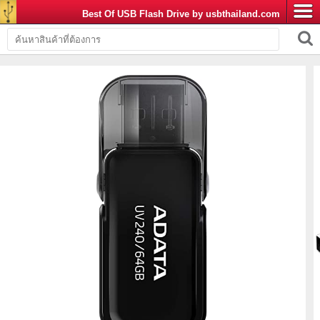
Best Of USB Flash Drive by usbthailand.com