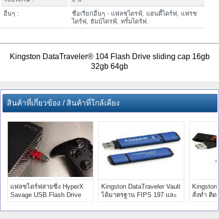
อื่นๆ :
ชื่อเรียกอื่นๆ - แฟลชไดรฟ์, แฮนดี้ไดร์ฟ, แฟรช
ไดร์ฟ, ธัมบ์ไดรฟ์, ทรั้มไดร์ฟ.
Kingston DataTraveler® 104 Flash Drive sliding cap 16gb
32gb 64gb
สินค้าที่เกี่ยวข้อง / สินค้าที่ใกล้เคียง
แฟลชไดร์ฟสายซิ่ง HyperX
Kingston DataTraveler Vault
Kingston
Savage USB Flash Drive
ได้มาตรฐาน FIPS 197 และ
สั่งทำ ติ
เร็วที่สุด ยูเอสบีคิงส์ตัน
TAA ราคาย่อมเยา
แฟลชไดร