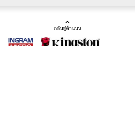
กลับสู่ด้านบน
Copyright 2011-2016 บริษัท เทราบิส จำกัด
Tel : คุณณีรนุช 085-169-2205, 02-871-5599, 02-871-6399
/ Fax : 02-871-5599
Mail :
sales@usbthailand.com
,
neeranut@usbthailand.com
,
neeranut09@gmail.com
Line : @UsbThailand
ดูเนื้อหาแบบ Desktop Version