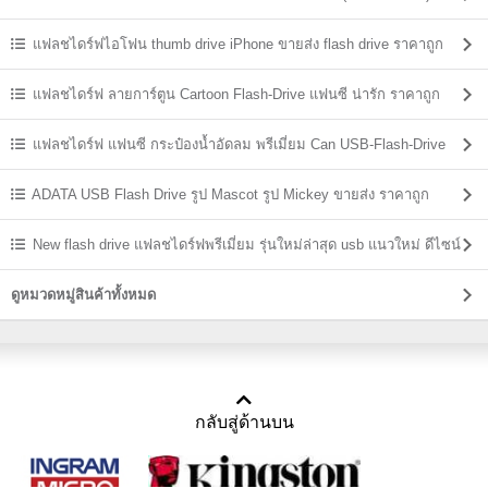
แฟลชไดร์ฟไอโฟน thumb drive iPhone ขายส่ง flash drive ราคาถูก
แฟลชไดร์ฟ ลายการ์ตูน Cartoon Flash-Drive แฟนซี น่ารัก ราคาถูก
แฟลชไดร์ฟ แฟนซี กระป๋องน้ำอัดลม พรีเมี่ยม Can USB-Flash-Drive
ADATA USB Flash Drive รูป Mascot รูป Mickey ขายส่ง ราคาถูก
New flash drive แฟลชไดร์ฟพรีเมี่ยม รุ่นใหม่ล่าสุด usb แนวใหม่ ดีไซน์
แปลกๆ
ดูหมวดหมู่สินค้าทั้งหมด
กลับสู่ด้านบน