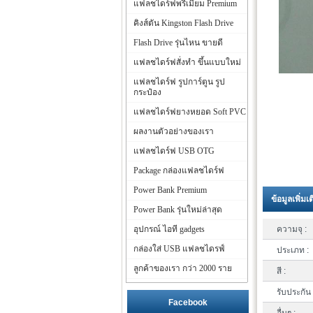
แฟลชไดร์ฟพรีเมี่ยม Premium
คิงส์ตัน Kingston Flash Drive
Flash Drive รุ่นไหน ขายดี
แฟลชไดร์ฟสั่งทำ ขึ้นแบบใหม่
แฟลชไดร์ฟ รูปการ์ตูน รูป
กระป๋อง
แฟลชไดร์ฟยางหยอด Soft PVC
ผลงานตัวอย่างของเรา
แฟลชไดร์ฟ USB OTG
Package กล่องแฟลชไดร์ฟ
Power Bank Premium
ข้อมูลเพิ่มเ
Power Bank รุ่นใหม่ล่าสุด
อุปกรณ์ ไอที gadgets
ความจุ :
กล่องใส่ USB แฟลชไดรฟ์
ประเภท :
ลูกค้าของเรา กว่า 2000 ราย
สี :
รับประกัน 
Facebook