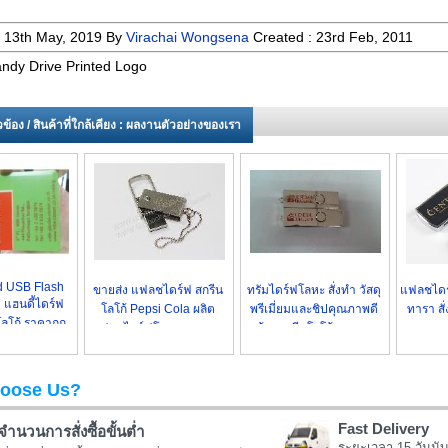
:
13th May, 2019
By
Virachai Wongsena
Created :
23rd Feb, 2011
ndy Drive Printed Logo
่ยวข้อง / สินค้าที่ใกล้เคียง : ผลงานตัวอย่างของเรา
d USB Flash
ขายส่ง แฟลชไดร์ฟ สกรีน
ทรัมไดร์ฟโลหะ สั่งทำ วัสดุ
แฟลชไดร์
ำ แฮนดี้ไดร์ฟ
โลโก้ Pepsi Cola ผลิต
พรีเมี่ยมและชิปคุณภาพดี
ทารา สั
ลโก้ ราคาถูก
แฟลชไดร์ฟโลหะ ราคาถูก
พร้อมสกรีนโลโก้ ราคาถูก
ราคาถู
oose Us?
Fast Delivery
จำนวนการสั่งซื้อขั้นต่ำ
ระยะเวลา 15 วันนับ