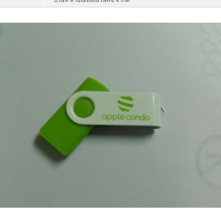
บริษัท สายัณห์มณี เพลซ จำกัด