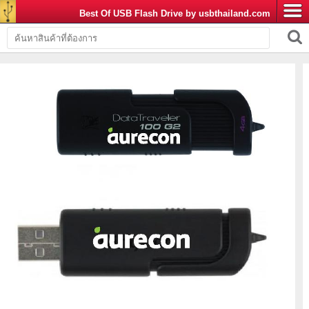
Best Of USB Flash Drive by usbthailand.com