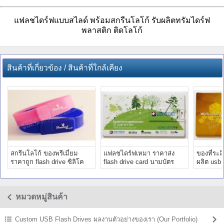
แฟลชไดร์ฟแบบสไลด์ พร้อมสกรีนโลโก้ รับผลิตทรัมไดร์ฟ
พลาสติก ติดโลโก้
สินค้าที่เกี่ยวข้อง / สินค้าที่ใกล้เคียง
สกรีนโลโก้ ของพรีเมี่ยม
แฟลชไดร์ฟเหมา ราคาส่ง
ของที่ระล
ราคาถูก flash drive ซิลิโค
flash drive card นามบัตร
ผลิต usb
นริสแบนด์ สลักชื่อ Thaioil
สกรีนโลโก้ ร.พ.กรุงเทพ
ITU Tele
หมวดหมู่สินค้า
Custom USB Flash Drives ผลงานตัวอย่างของเรา (Our Portfolio)