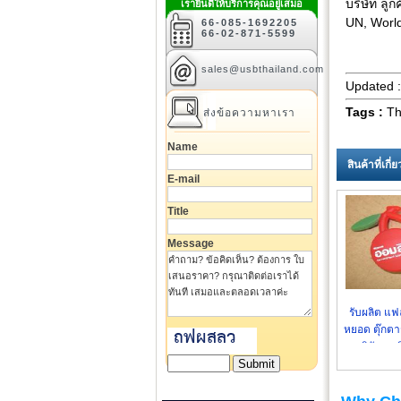
บริษัท ลู
เรายินดีให้บริการคุณอยู่เสมอ
UN, Worl
66-085-1692205
66-02-871-5599
sales@usbthailand.com
Updated 
Tags :
Th
ส่งข้อความหาเรา
Name
สินค้าที่เกี
E-mail
Title
Message
รับผลิต แ
หยอด ตุ๊กตาร
บริษัทฯ - 