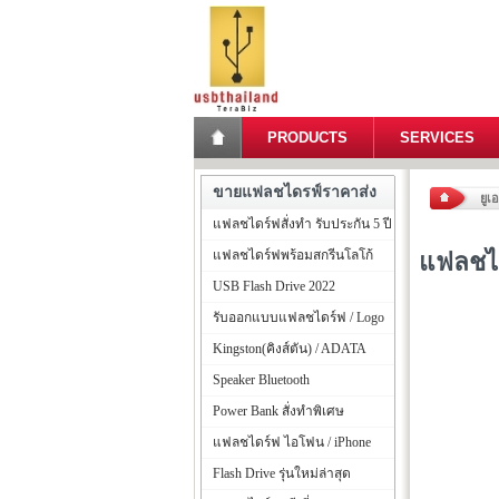
PRODUCTS
SERVICES
ขายแฟลชไดรฟ์ราคาส่ง
ยูเ
แฟลชไดร์ฟสั่งทำ รับประกัน 5 ปี
แฟลชไดร์ฟพร้อมสกรีนโลโก้
แฟลชได
USB Flash Drive 2022
รับออกแบบแฟลชไดร์ฟ / Logo
Kingston(คิงส์ตัน) / ADATA
Speaker Bluetooth
Power Bank สั่งทำพิเศษ
แฟลชไดร์ฟ ไอโฟน / iPhone
Flash Drive รุ่นใหม่ล่าสุด