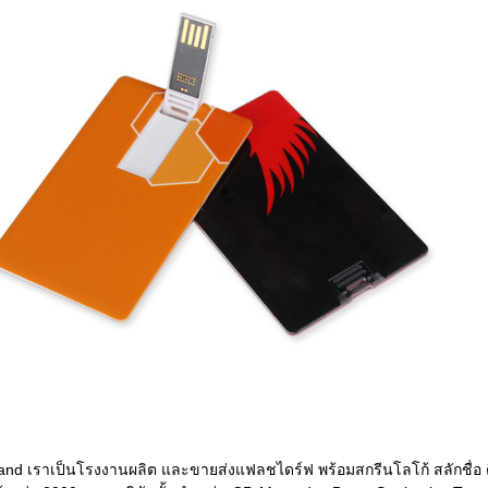
nd เราเป็นโรงงานผลิต และขายส่งแฟลชไดร์ฟ พร้อมสกรีนโลโก้ สลักชื่อ ต