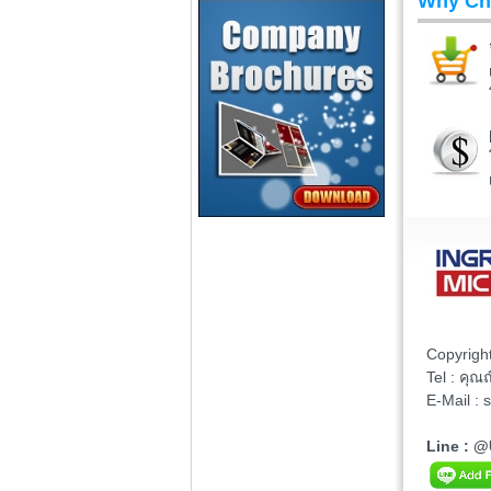
Why Ch
Copyrigh
Tel : คุ
E-Mail :
Line : 