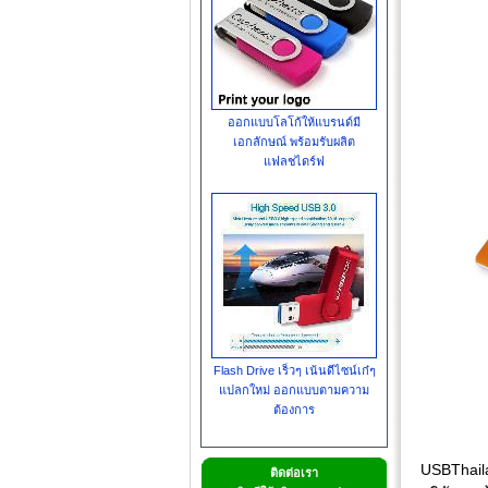
ออกแบบโลโก้ให้แบรนด์มี
เอกลักษณ์ พร้อมรับผลิต
แฟลชไดร์ฟ
Flash Drive เร็วๆ เน้นดีไซน์เก๋ๆ
แปลกใหม่ ออกแบบตามความ
ต้องการ
USBThaila
ติดต่อเรา