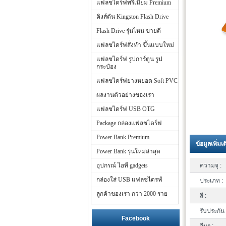
แฟลชไดร์ฟพรีเมี่ยม Premium
คิงส์ตัน Kingston Flash Drive
Flash Drive รุ่นไหน ขายดี
แฟลชไดร์ฟสั่งทำ ขึ้นแบบใหม่
แฟลชไดร์ฟ รูปการ์ตูน รูป
กระป๋อง
แฟลชไดร์ฟยางหยอด Soft PVC
ผลงานตัวอย่างของเรา
แฟลชไดร์ฟ USB OTG
Package กล่องแฟลชไดร์ฟ
Power Bank Premium
ข้อมูลเพิ่มเ
Power Bank รุ่นใหม่ล่าสุด
อุปกรณ์ ไอที gadgets
ความจุ :
กล่องใส่ USB แฟลชไดรฟ์
ประเภท :
ลูกค้าของเรา กว่า 2000 ราย
สี :
รับประกัน 
Facebook