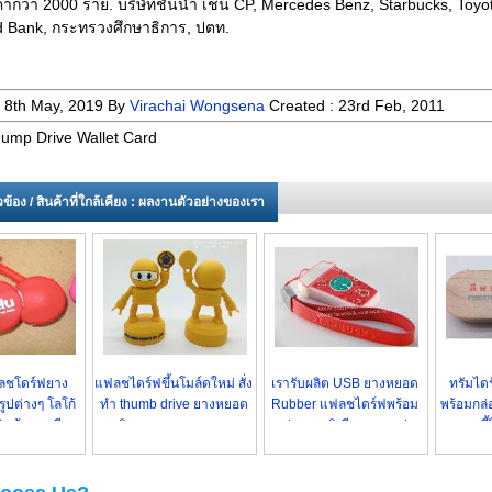
กค้ากว่า 2000 ราย. บริษัทชั้นนำ เช่น CP, Mercedes Benz, Starbucks, Toyo
d Bank, กระทรวงศึกษาธิการ, ปตท.
:
8th May, 2019
By
Virachai Wongsena
Created :
23rd Feb, 2011
ump Drive Wallet Card
่ยวข้อง / สินค้าที่ใกล้เคียง : ผลงานตัวอย่างของเรา
ฟลชโดร์ฟยาง
แฟลชไดร์ฟขึ้นโมล์ดใหม่ สั่ง
เรารับผลิต USB ยางหยอด
ทรัมไดร
ูปต่างๆ โลโก้
ทำ thumb drive ยางหยอด
Rubber แฟลชไดร์ฟพร้อม
พร้อมกล่
สินค้าขายดี
ผลิตตามแบบ ราคาถูก
กล่องอะลูมิเนียม ราคาส่ง
แฮนดี้ไ