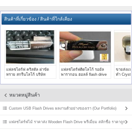
สินค้าที่เกี่ยวข้อง / สินค้าที่ใกล้เคียง
แฟลชไดร์ฟ คริสตัล ฝาขัด
แฟลชไดร์ฟติดโลโก้ รอยัล
ขายส่งแฟล
ทราย สกรีนโลโก้ บริษัท
พารากอน ฮอลล์ flash drive
ทำ Crysta
BME ของแจก ราคาโรงงาน
โลหะ สลักชื่อ ราคาถูก
บริษัท เอ
หมวดหมู่สินค้า
Custom USB Flash Drives ผลงานตัวอย่างของเรา (Our Portfolio)
แฟลชไดร์ฟไม้ ราคาส่ง Wooden Flash Drive พรีเมี่ยม สลักชื่อ ราคาถูก