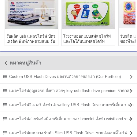
รับผลิต usb แฟลชไดร์ฟ บัตร
โรงงานออกแบบแฟลชไดร์ฟ
รับผลิต 
เครดิต พิมพ์ภาพตามแบบ รับ
และโลโก้บนแฟลชไดร์ฟ
ของที่ระล
สกรีนโลโก้ ราคาส่ง
การ์ด ทรัมไดร์ Card
ประชุม ง
หมวดหมู่สินค้า
Custom USB Flash Drives ผลงานตัวอย่างของเรา (Our Portfolio)
แฟลชไดร์ฟกุญแจรถ สั่งทำ สวยๆ key usb flash drive premium ราคาส่ง
แฟลชไดร์ฟจิวเวลรี่ สั่งทำ Jewellery USB Flash Drive แบบพรีเมี่ยม ราคา
ส่ง
แฟลชไดร์ฟสายรัดข้อมือ พรีเมี่ยม ขายส่ง bracelet สั่งทำ wristband ราคา
ถูก
แฟลชไดร์ฟแบบบาง รับทำ Slim USB Flash Drive. ขายส่งแฮนดี้ไดร์ฟ