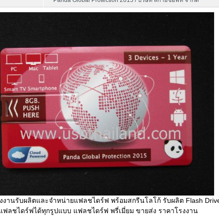
Panda Global Protection 2015 / บริษัท สกายซอฟท์ จำกัด
งงานรับผลิตและจำหน่ายแฟลชไดร์ฟ พร้อมสกรีนโลโก้ รับผลิต Flash Driv
ฟลชไดร์ฟได้ทุกรูปแบบ แฟลชไดร์ฟ พรี่เมี่ยม ขายส่ง ราคาโรงงาน