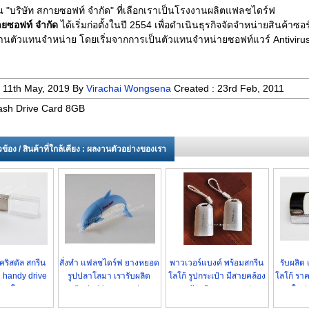
"บริษัท สกายซอฟท์ จำกัด" ที่เลือกเราเป็นโรงงานผลิตแฟลชไดร์ฟ
ายซอฟท์ จำกัด
ได้เริ่มก่อตั้งในปี 2554 เพื่อดำเนินธุรกิจจัดจำหน่ายสินค้าซอ
่านตัวแทนจำหน่าย โดยเริ่มจากการเป็นตัวแทนจำหน่ายซอฟท์แวร์ Antiviru
:
11th May, 2019
By
Virachai Wongsena
Created :
23rd Feb, 2011
ash Drive Card 8GB
่ยวข้อง / สินค้าที่ใกล้เคียง : ผลงานตัวอย่างของเรา
ริสตัล สกรีน
สั่งทำ แฟลชไดร์ฟ ยางหยอด
พาวเวอร์แบงค์ พร้อมสกรีน
รับผลิต
ต handy drive
รูปปลาโลมา เรารับผลิต
โลโก้ รูปกระเป๋า มีสายคล้อง
โลโก้ ราค
ราคาโรงงาน
flash drive ราคาส่ง
เรารับผลิต และขายส่ง
ใหม่