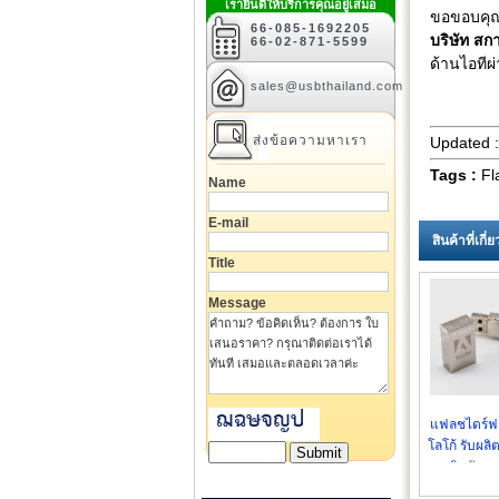
เรายินดีให้บริการคุณอยู่เสมอ
ขอขอบคุณ 
66-085-1692205
บริษัท สก
66-02-871-5599
ด้านไอทีผ
sales@usbthailand.com
ส่งข้อความหาเรา
Updated 
Tags :
Fl
Name
E-mail
สินค้าที่เกี
Title
Message
แฟลชไดร์ฟค
โลโก้ รับผลิ
คริสตัล 