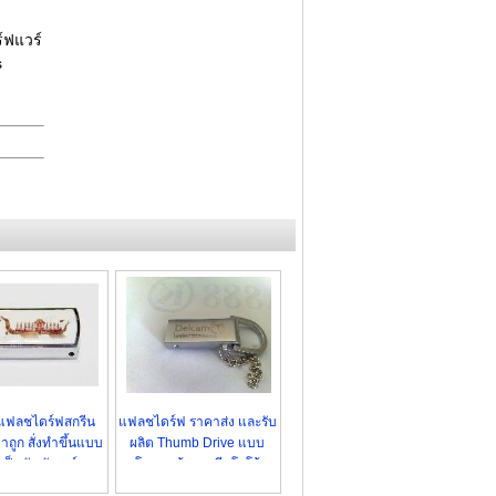
ร์ฟแวร์
s
 แฟลชไดร์ฟสกรีน
แฟลชไดร์ฟ ราคาส่ง และรับ
าถูก สั่งทำขึ้นแบบ
ผลิต Thumb Drive แบบ
 เป็นสัญลักษณ์
โลหะ พร้อมสกรีนโลโก้