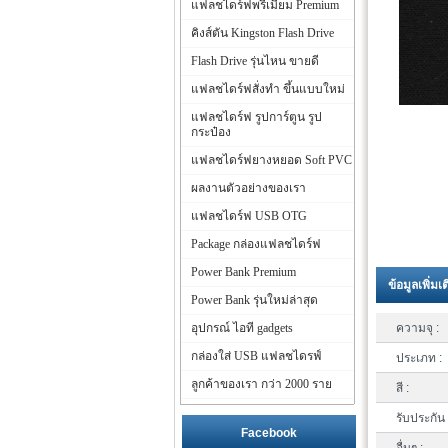
แฟลชไดร์ฟพรีเมี่ยม Premium
คิงส์ตัน Kingston Flash Drive
Flash Drive รุ่นไหน ขายดี
แฟลชไดร์ฟสั่งทำ ขึ้นแบบใหม่
แฟลชไดร์ฟ รูปการ์ตูน รูป
กระป๋อง
แฟลชไดร์ฟยางหยอด Soft PVC
ผลงานตัวอย่างของเรา
แฟลชไดร์ฟ USB OTG
Package กล่องแฟลชไดร์ฟ
Power Bank Premium
ข้อมูลเพิ่มเ
Power Bank รุ่นใหม่ล่าสุด
อุปกรณ์ ไอที gadgets
ความจุ :
กล่องใส่ USB แฟลชไดรฟ์
ประเภท :
ลูกค้าของเรา กว่า 2000 ราย
สี :
รับประกัน 
Facebook