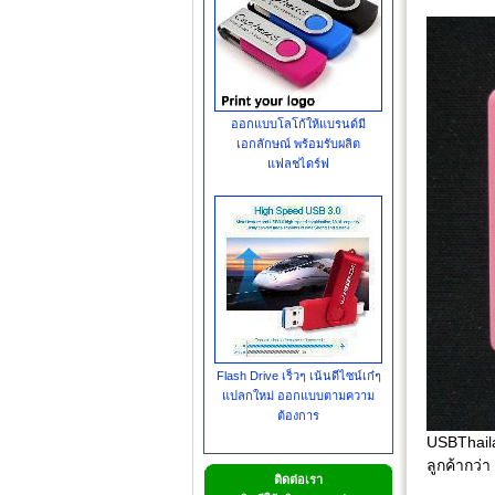
ออกแบบโลโก้ให้แบรนด์มี
เอกลักษณ์ พร้อมรับผลิต
แฟลชไดร์ฟ
Flash Drive เร็วๆ เน้นดีไซน์เก๋ๆ
แปลกใหม่ ออกแบบตามความ
ต้องการ
USBThail
ลูกค้ากว่
ติดต่อเรา