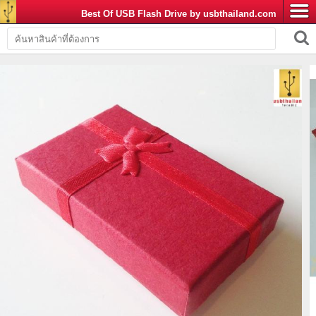
Best Of USB Flash Drive by usbthailand.com