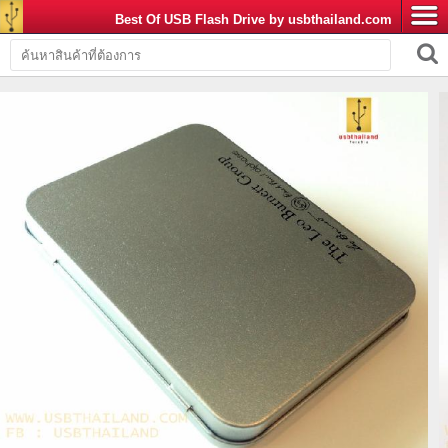
Best Of USB Flash Drive by usbthailand.com