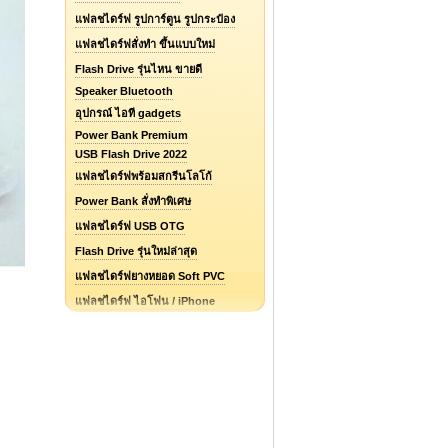
แฟลชไดร์ฟ รูปการ์ตูน รูปกระป๋อง
แฟลชไดร์ฟสั่งทำ ขึ้นแบบใหม่
Flash Drive รุ่นไหน ขายดี
Speaker Bluetooth
อุปกรณ์ ไอที gadgets
Power Bank Premium
USB Flash Drive 2022
แฟลชไดร์ฟพร้อมสกรีนโลโก้
Power Bank สั่งทำพิเศษ
แฟลชไดร์ฟ USB OTG
Flash Drive รุ่นใหม่ล่าสุด
แฟลชไดร์ฟยางหยอด Soft PVC
แฟลชไดร์ฟ ไอโฟน / iPhone
รับออกแบบแฟลชไดร์ฟ / Logo