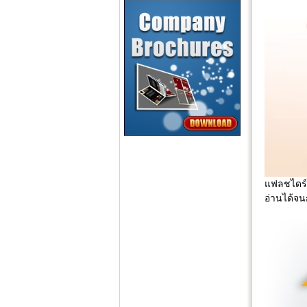
แฟลชไดร์ฟ
อ่านได้จน