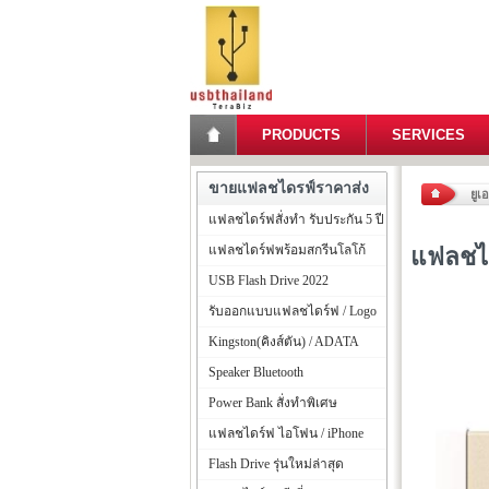
PRODUCTS
SERVICES
ขายแฟลชไดรฟ์ราคาส่ง
ยูเ
แฟลชไดร์ฟสั่งทำ รับประกัน 5 ปี
แฟลชไดร์ฟพร้อมสกรีนโลโก้
แฟลชได
USB Flash Drive 2022
รับออกแบบแฟลชไดร์ฟ / Logo
Kingston(คิงส์ตัน) / ADATA
Speaker Bluetooth
Power Bank สั่งทำพิเศษ
แฟลชไดร์ฟ ไอโฟน / iPhone
Flash Drive รุ่นใหม่ล่าสุด