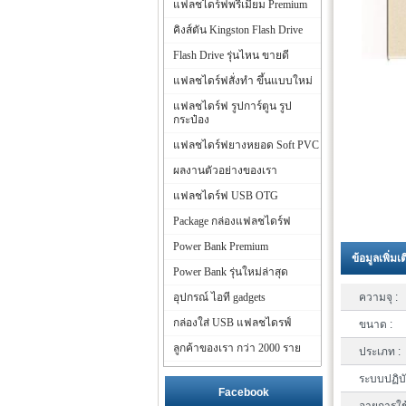
แฟลชไดร์ฟพรีเมี่ยม Premium
คิงส์ตัน Kingston Flash Drive
Flash Drive รุ่นไหน ขายดี
แฟลชไดร์ฟสั่งทำ ขึ้นแบบใหม่
แฟลชไดร์ฟ รูปการ์ตูน รูป
กระป๋อง
แฟลชไดร์ฟยางหยอด Soft PVC
ผลงานตัวอย่างของเรา
แฟลชไดร์ฟ USB OTG
Package กล่องแฟลชไดร์ฟ
Power Bank Premium
ข้อมูลเพิ่มเ
Power Bank รุ่นใหม่ล่าสุด
อุปกรณ์ ไอที gadgets
ความจุ :
กล่องใส่ USB แฟลชไดรฟ์
ขนาด :
ลูกค้าของเรา กว่า 2000 ราย
ประเภท :
ระบบปฏิบั
Facebook