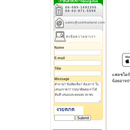
เรายินดีให้บริการคุณอยู่เสมอ
66-085-1692205
66-02-871-5599
sales@usbthailand.com
ส่งข้อความหาเรา
Name
E-mail
Title
แฟลชไดร์
Message
น้อยอาจป