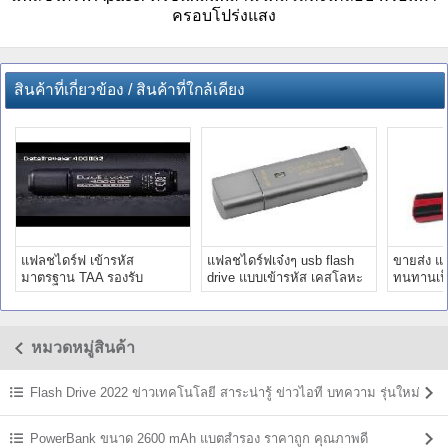
ครอบโปร่งแสง
สินค้าที่เกี่ยวข้อง / สินค้าที่ใกล้เคียง
แฟลชไดร์ฟ เข้ารหัส
แฟลชไดร์ฟเจ๋งๆ usb flash
ขายส่ง แ
มาตรฐาน TAA รองรับ
drive แบบเข้ารหัส เคสโลหะ
ทนทานเป็
SafeConsole ราคาถูก
ทนทาน รับประกันห้าปี
ขีดข่วน ม
Kingston
หมวดหมู่สินค้า
Flash Drive 2022 ข่าวเทคโนโลยี สาระน่ารู้ ข่าวไอที บทความ รุ่นใหม่
ล่าสุด
PowerBank ขนาด 2600 mAh แบตสํารอง ราคาถูก คุณภาพดี