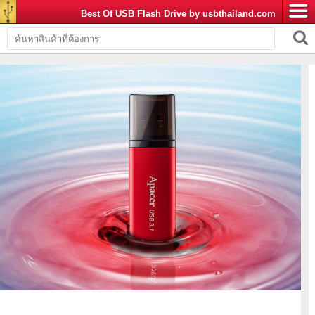
Best Of USB Flash Drive by usbthailand.com