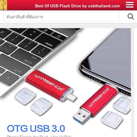
Best Of USB Flash Drive by usbthailand.com