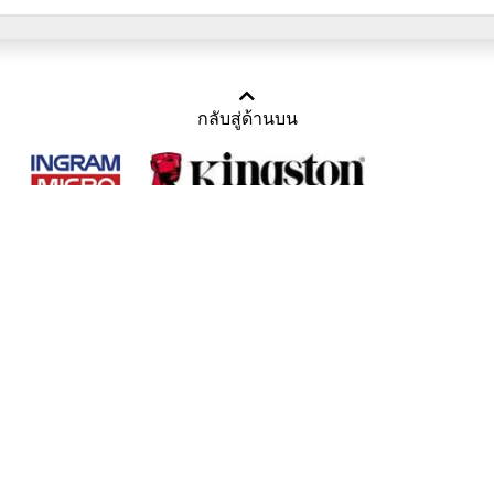
กลับสู่ด้านบน
Copyright 2011-2016 บริษัท เทราบิส จำกัด
Tel : คุณณีรนุช 085-169-2205, 02-871-5599, 02-871-6399
/ Fax : 02-871-5599
Mail :
sales@usbthailand.com
,
neeranut@usbthailand.com
,
neeranut09@gmail.com
Line : @UsbThailand
ดูเนื้อหาแบบ Desktop Version