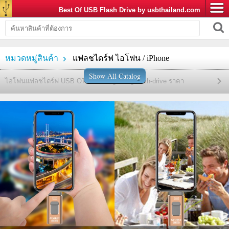
Best Of USB Flash Drive by usbthailand.com
หมวดหมู่สินค้า
แฟลชไดร์ฟ ไอโฟน / iPhone
Show All Catalog
ไอโฟนแฟลชไดร์ฟ USB OTG 3in1 Lightning flash-drive ราคา