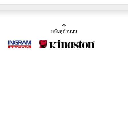
กลับสู่ด้านบน
Copyright 2011-2016 บริษัท เทราบิส จำกัด
Tel : คุณณีรนุช 085-169-2205, 02-871-5599, 02-871-6399
/ Fax : 02-871-5599
Mail :
sales@usbthailand.com
,
neeranut@usbthailand.com
,
neeranut09@gmail.com
Line : @UsbThailand
ดูเนื้อหาแบบ Desktop Version