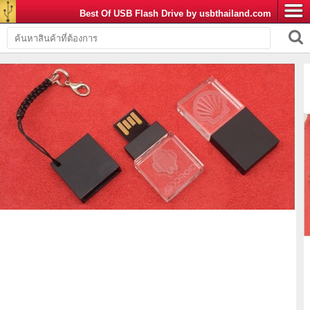
Best Of USB Flash Drive by usbthailand.com