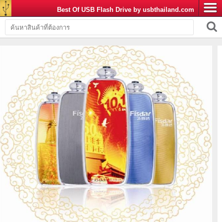
Best Of USB Flash Drive by usbthailand.com