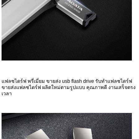
แฟลชไดร์ฟ พรี่เมี่ยม ขายส่ง usb flash drive รับทำแฟลชไดร์ฟ
ขายส่งแฟลชไดร์ฟ ผลิตใหม่ตามรูปแบบ คุณภาพดี งานเสร็จตรง
เวลา