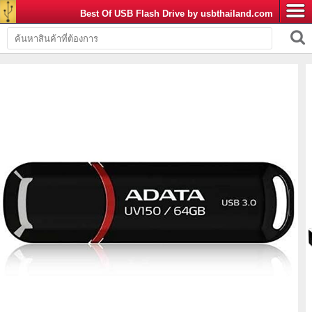
Best Of USB Flash Drive by usbthailand.com