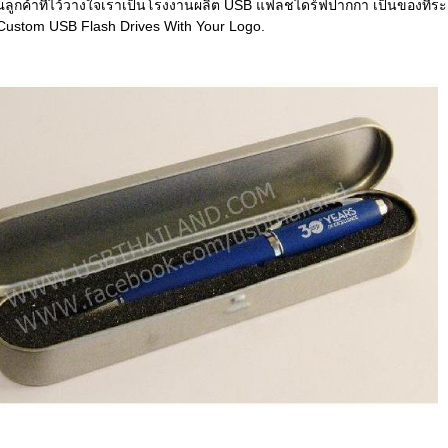
ูกค้าที่ไว้วางใจเราเป็นโรงงานผลิต USB แฟลชไดร์ฟปากกา เป็นของที่ระล
Custom USB Flash Drives With Your Logo.