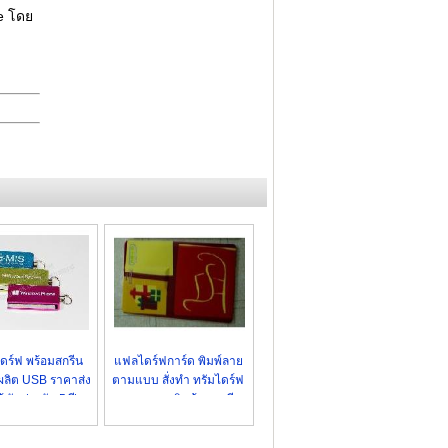
e โดย
ร์ฟ พร้อมสกรีน
แฟลไดร์ฟการ์ด พิมพ์ลาย
บผลิต USB ราคาส่ง
ตามแบบ สั่งทำ ทรัมไดร์ฟ
 รับประกัน 5 ปี
ราคาถูก - สินค้าขายดี