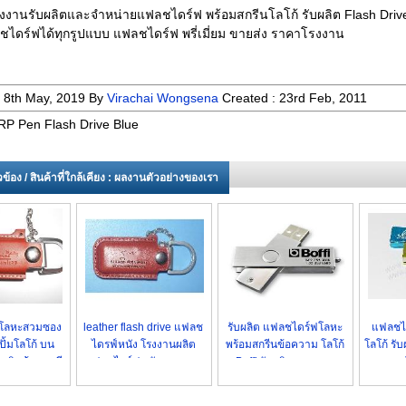
งงานรับผลิตและจำหน่ายแฟลชไดร์ฟ พร้อมสกรีนโลโก้ รับผลิต Flash Driv
ไดร์ฟได้ทุกรูปแบบ แฟลชไดร์ฟ พรี่เมี่ยม ขายส่ง ราคาโรงงาน
:
8th May, 2019
By
Virachai Wongsena
Created :
23rd Feb, 2011
RP Pen Flash Drive Blue
่ยวข้อง / สินค้าที่ใกล้เคียง : ผลงานตัวอย่างของเรา
โลหะสวมซอง
leather flash drive แฟลช
รับผลิต แฟลชไดร์ฟโลหะ
แฟลชได
ปั้มโลโก้ บน
ไดรฟ์หนัง โรงงานผลิต
พร้อมสกรีนข้อความ โลโก้
โลโก้ รั
- สินค้าขายดี
แฟลชไดร์ฟหนัง ราคาถูก
Boffi รับผลิต ราคาถูก
ของแท้