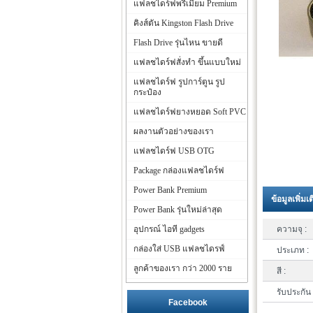
แฟลชไดร์ฟพรีเมี่ยม Premium
คิงส์ตัน Kingston Flash Drive
Flash Drive รุ่นไหน ขายดี
แฟลชไดร์ฟสั่งทำ ขึ้นแบบใหม่
แฟลชไดร์ฟ รูปการ์ตูน รูป
กระป๋อง
แฟลชไดร์ฟยางหยอด Soft PVC
ผลงานตัวอย่างของเรา
แฟลชไดร์ฟ USB OTG
Package กล่องแฟลชไดร์ฟ
Power Bank Premium
ข้อมูลเพิ่มเ
Power Bank รุ่นใหม่ล่าสุด
อุปกรณ์ ไอที gadgets
ความจุ :
กล่องใส่ USB แฟลชไดรฟ์
ประเภท :
ลูกค้าของเรา กว่า 2000 ราย
สี :
รับประกัน 
Facebook