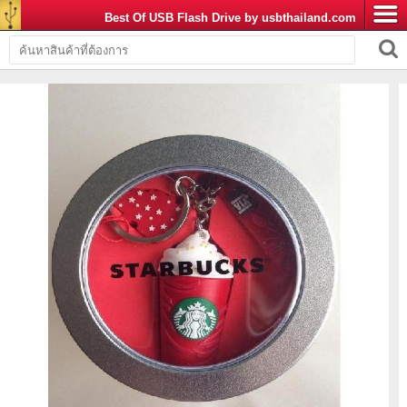
Best Of USB Flash Drive by usbthailand.com