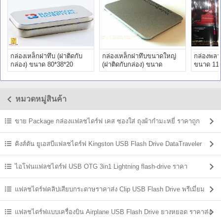
กล่องเหล็กฝาทึบ (ฝาติดกับ
กล่องเหล็กฝาทึบขนาดใหญ่
กล่องพล
กล่อง) ขนาด 80*38*20
(ฝาติดกับกล่อง) ขนาด
ขนาด 11
115*85*22 mm
หมวดหมู่สินค้า
ขาย Package กล่องแฟลชไดร์ฟ เคส ซองใส่ ถุงผ้ากำมะหยี่ ราคาถูก
คิงส์ตัน ยูเอสบีแฟลชไดร์ฟ Kingston USB Flash Drive DataTraveler
ราคาส่ง
ไอโฟนแฟลชไดร์ฟ USB OTG 3in1 Lightning flash-drive ราคา
แฟลชไดร์ฟคลิปเสียบกระดาษราคาส่ง Clip USB Flash Drive พรีเมี่ยม
ราคาถูก
แฟลชไดร์ฟแบบเครื่องบิน Airplane USB Flash Drive ยางหยอด ราคาส่ง