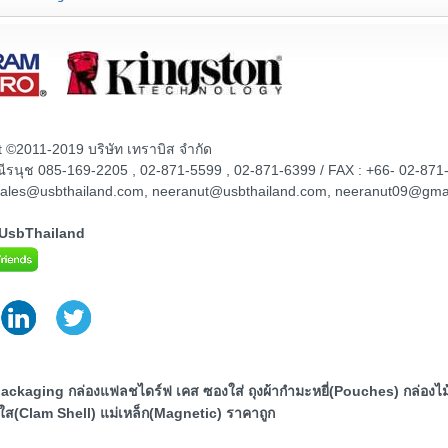
t ©2011-2019 บริษัท เทราบิส จำกัด
ณณีรนุช 085-169-2205 , 02-871-5599 , 02-871-6399 / FAX : +66- 02-871
sales@usbthailand.com, neeranut@usbthailand.com, neeranut09@gma
@UsbThailand
ackaging กล่องแฟลชไดร์ฟ เคส ซองใส่ ถุงผ้ากำมะหยี่(Pouches) กล่องไม
ใส(Clam Shell) แม่เหล็ก(Magnetic) ราคาถูก