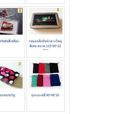
ริสตัลสี่เหลี่ยม
กล่องเหล็กมีหน้าต่างใหญ่
พิเศษ ขนาด 115*85*22
mm
่องของขวัญ
ถุงกะมะหยี่ 90*48*10