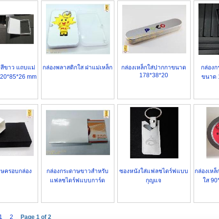
สีขาว แถบแม่
กล่องพลาสติกใส ฝาแม่เหล็ก
กล่องเหล็กใส่ปากกาขนาด
กล่อง
178*38*20
120*85*26 mm
ขนาด 
าษครอบกล่อง
กล่องกระดาษขาวสำหรับ
ซองหนังใส่แฟลชไดร์ฟแบบ
กล่องเห
แฟลชไดร์ฟแบบการ์ด
กุญแจ
ใส 90
1
2
Page
1
of
2