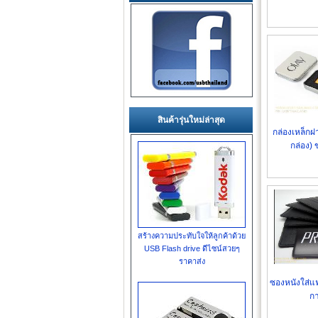
สินค้ารุ่นใหม่ล่าสุด
กล่องเหล็กฝ
กล่อง) 
สร้างความประทับใจให้ลูกค้าด้วย
USB Flash drive ดีไซน์สวยๆ
ราคาส่ง
ซองหนังใส่
กา