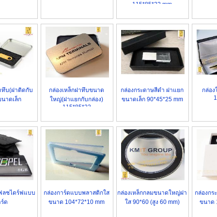
115*85*22 mm
าทึบ(ฝาติดกับ
กล่องเหล็กฝาทึบขนาด
กล่องกระดาษสีดำ ฝาแยก
กล่อง
1
ขนาดเล็ก
ใหญ่(ฝาแยกกับกล่อง)
ขนาดเล็ก 90*45*25 mm
115*85*22
แฟลชไดร์ฟแบบ
กล่องการ์ดแบบพลาสติกใส
กล่องเหล็กกลมขนาดใหญ่ฝา
กล่องกร
ร์ด
ขนาด 104*72*10 mm
ใส 90*60 (สูง 60 mm)
ขนาด 