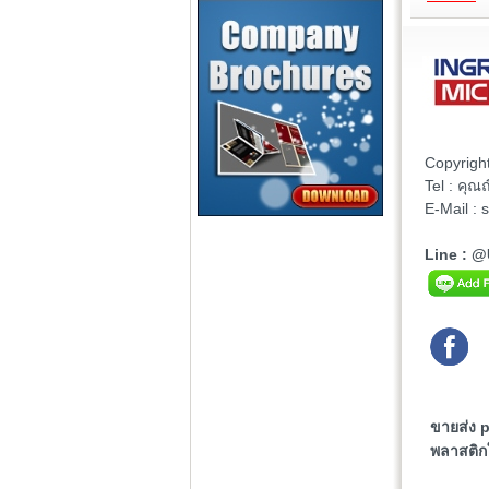
Copyrigh
Tel : คุ
E-Mail :
Line : 
ขายส่ง p
พลาสติก